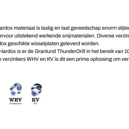
rdox materiaal is lastig en laat gereedschap enorm slijte
ervoor uitstekend werkende snijmaterialen. Diverse verz
dox geschikte wisselplaten geleverd worden.
Hardox is er de Granlund ThunderDrill in het bereik van 1
 verzinkers WHV en KV is dit een prima oplossing om ver