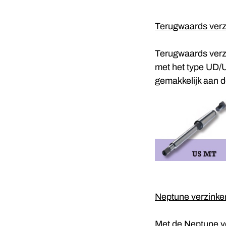
Terugwaards verz
Terugwaards verzi
met het type UD/U
gemakkelijk aan d
Neptune verzinke
Met de Neptune v