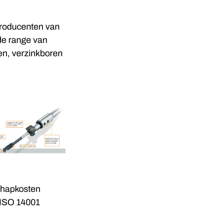
producenten van
de range van
n, verzinkboren
chapkosten
 ISO 14001