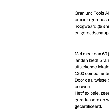
Granlund Tools AB
precisie gereedsc
hoogwaardige sni
en gereedschappe
Met meer dan 60 j
landen biedt Gra
uitstekende lokal
1300 componenten 
Door de uitwisselb
bouwen.
Het flexibele, z
gereduceerd en wo
gecertificeerd.