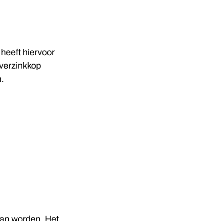
heeft hiervoor
 verzinkkop
n.
aan worden. Het