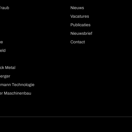
Traub
Nieuws
Vacatures
Publicaties
Nieuwsbrief
ce
Contact
eld
ck Metal
berger
mann Technologie
er Maschinenbau
ion