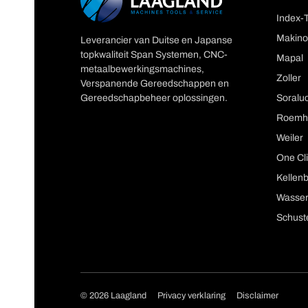
Index-
Makino
Leverancier van Duitse en Japanse
topkwaliteit Span Systemen, CNC-
Mapal
metaalbewerkingsmachines,
Zoller
Verspanende Gereedschappen en
Gereedschapbeheer oplossingen.
Soralu
Roemh
Weiler
One Cli
Kellen
Wasser
Schust
Copyright navigat
© 2026 Laagland
Privacy verklaring
Disclaimer