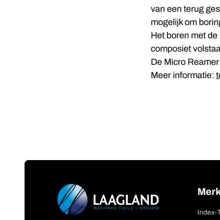
van een terug ges
mogelijk om borin
Het boren met de 
composiet volstaa
De Micro Reamer 
Mee
r informatie:
Mer
Index-