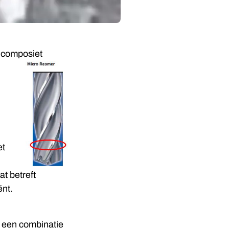
n composiet
et
t betreft
ënt.
 een combinatie