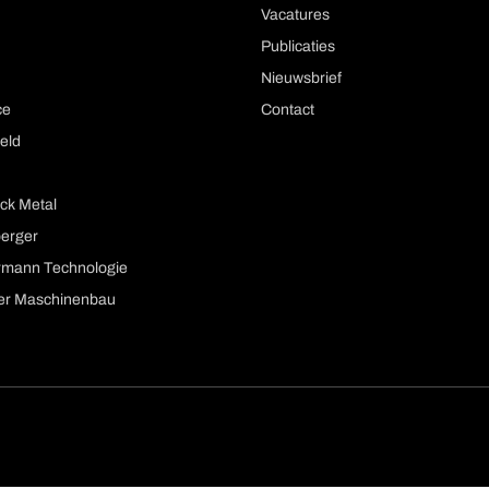
Vacatures
Publicaties
Nieuwsbrief
ce
Contact
eld
ck Metal
berger
mann Technologie
er Maschinenbau
ion