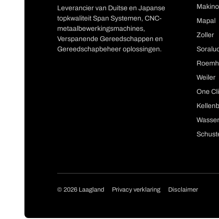
Makino
Leverancier van Duitse en Japanse
topkwaliteit Span Systemen, CNC-
Mapal
metaalbewerkingsmachines,
Zoller
Verspanende Gereedschappen en
Gereedschapbeheer oplossingen.
Soralu
Roemh
Weiler
One Cli
Kellen
Wasser
Schust
Copyright navigat
© 2026 Laagland
Privacy verklaring
Disclaimer