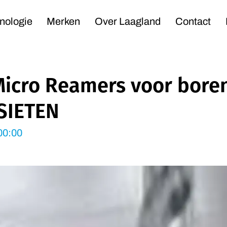
Navigation
nologie
Merken
Over Laagland
Contact
icro Reamers voor boren
IETEN
00:00