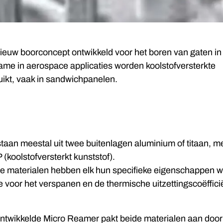
ieuw boorconcept ontwikkeld voor het boren van gaten i
ame in aerospace applicaties worden koolstofversterkte
uikt, vaak in sandwichpanelen.
aan meestal uit twee buitenlagen aluminium of titaan, m
(koolstofversterkt kunststof).
e materialen hebben elk hun specifieke eigenschappen wa
voor het verspanen en de thermische uitzettingscoëffici
twikkelde Micro Reamer pakt beide materialen aan door