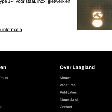
pe 1-4 voor staal, inox, gietwerk en
r informatie
ken
Over Laagland
Traub
Nieuws
Vacatures
Publicaties
Nieuwsbrief
ce
Contact