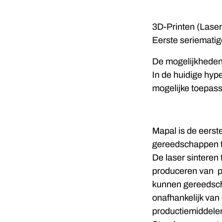
3D-Printen (Laser
Eerste seriemati
De mogelijkheden 
In de huidige hyp
mogelijke toepass
Mapal is de eerst
gereedschappen te
De laser sinteren 
produceren van pr
kunnen gereedsc
onafhankelijk va
productiemiddele