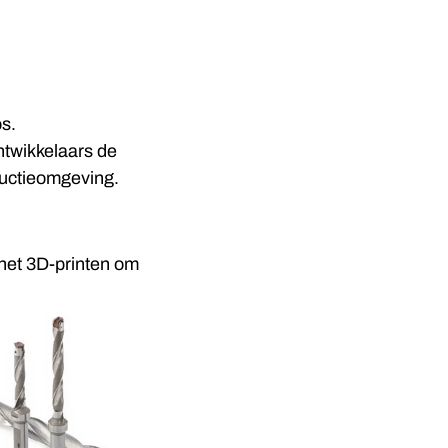
s.
ntwikkelaars de
ductieomgeving.
 het 3D-printen om