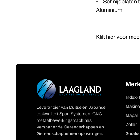
• Schnijdplaten ty
Aluminium
Klik hier voor mee
Mer
Index-
Makino
Leverancier van Duitse en Japanse
topkwaliteit Span Systemen, CNC-
Mapal
metaalbewerkingsmachines,
Zoller
Verspanende Gereedschappen en
Gereedschapbeheer oplossingen.
Soralu