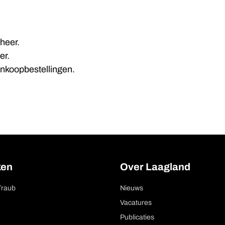
heer.
er.
inkoopbestellingen.
ken
Over Laagland
Traub
Nieuws
Vacatures
Publicaties