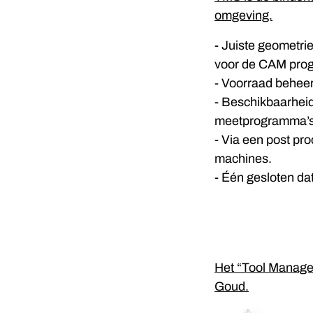
omgeving.
- Juiste geometri
voor de CAM pro
- Voorraad beheer
- Beschikbaarheid
meetprogramma’
- Via een post pro
machines.
- Één gesloten da
Het “Tool Managem
Goud.