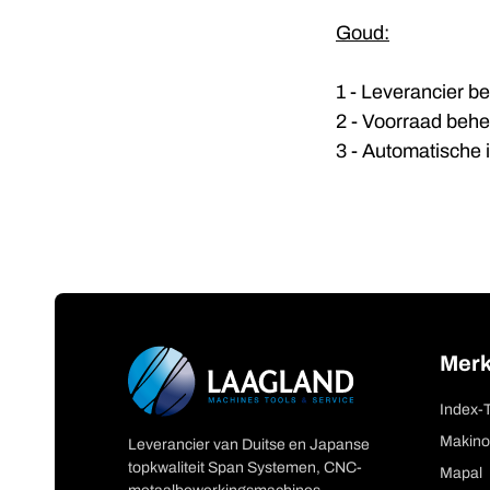
Goud:
1 - Leverancier be
2 - Voorraad behe
3 - Automatische 
Mer
Index-
Makino
Leverancier van Duitse en Japanse
topkwaliteit Span Systemen, CNC-
Mapal