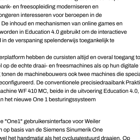
aibank- en freesopleiding moderniseren en
jongeren interesseren voor beroepen in de
 De inhoud en mechanismen van online games en
worden in Education 4.0 gebruikt om de interactieve
 in de verspaning spelenderwijs toegankelijk te
eerplatform hebben de cursisten altijd en overal toegang t
op de echte draai- en freesmachines als op hun digitale
g tonen de machinebouwers ook twee machines die specia
geconfigureerd. De conventionele precisiedraaibank Prakt
achine WF 410 MC, beide in de uitvoering Education 4.0, zu
n het nieuwe One 1 besturingssysteem
de "One1" gebruikersinterface voor Weiler
n op basis van de Siemens Sinumerik One
el het handmatig als het cyclusgestuurd draaien. Op