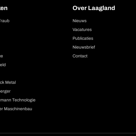
ken
Over Laagland
Traub
Nieuws
Vacatures
Publicaties
Nieuwsbrief
ce
Contact
eld
ck Metal
berger
mann Technologie
er Maschinenbau