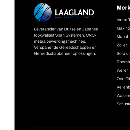
Mer
Index-
Makino
Leverancier van Duitse en Japanse
topkwaliteit Span Systemen, CNC-
Mapal
metaalbewerkingsmachines,
Zoller
Verspanende Gereedschappen en
Gereedschapbeheer oplossingen.
Soralu
Roemh
Weiler
One Cli
Kellen
Wasser
Schust