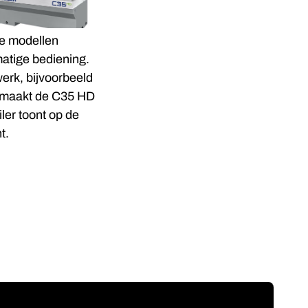
De modellen
atige bediening.
erk, bijvoorbeeld
it maakt de C35 HD
iler toont op de
t.