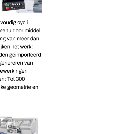
voudig cycli
menu door middel
ring van meer dan
ijken het werk:
rden geïmporteerd
 genereren van
pbewerkingen
n: Tot 300
ke geometrie en