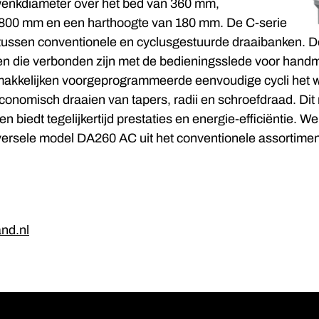
wenkdiameter over het bed van 360 mm,
t 800 mm en een harthoogte van 180 mm. De C-serie
 tussen conventionele en cyclusgestuurde draaibanken. 
n die verbonden zijn met de bedieningsslede voor handm
akkelijken voorgeprogrammeerde eenvoudige cycli het w
economisch draaien van tapers, radii en schroefdraad. D
 en biedt tegelijkertijd prestaties en energie-efficiëntie. We
versele model DA260 AC uit het conventionele assortimen
nd.nl