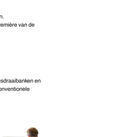
n.
première van de
lusdraaibanken en
conventionele