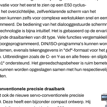
ovatie voor het eerst te zien op een E50 cyclus-
het overzichtelijke, zelfverklarende scherm van het
een kunnen zelfs voor complexe werkstukken snel en een
meerd. De bediening van het dialooggestuurde scherm
echnologie is bijna intuïtief. Het is gebaseerd op de erva
ijnde draaibanken van dit type. Vele functies vergemakkel
ijn voorgeprogrammeerd, DIN/ISO-programma's kunnen wo
emen, evenals tekengegevens in "dxf"-formaat voor het
 Uitbreidingen zoals de C- en Y-as en alle frees- en slij
1" ondersteund. Het gereedschapsbeheer is ruim bemete
unnen worden opgeslagen samen met hun respectievelij
den.
nventionele precisie draaibank
t ook de nieuwe servo-conventionele precisie
 Deze heeft een bijzonder compact ontwerp. Hij