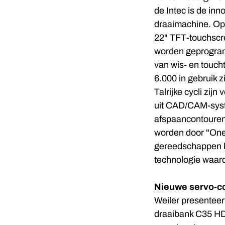
de Intec is de inn
draaimachine. Op 
22" TFT-touchscr
worden geprogram
van wis- en toucht
6.000 in gebruik z
Talrijke cycli z
uit CAD/CAM-syst
afspaancontouren.
worden door "One
gereedschappen k
technologie waar
Nieuwe servo-co
Weiler presenteer
draaibank C35 HD.