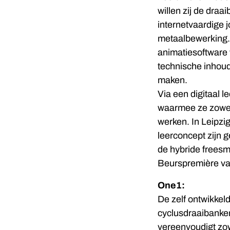
willen zij de dra
internetvaardige 
metaalbewerking.
animatiesoftware 
technische inhoud
maken.
Via een digitaal l
waarmee ze zowel 
werken. In Leipzi
leerconcept zijn 
de hybride freesm
Beurspremière va
One1:
De zelf ontwikkel
cyclusdraaibanke
vereenvoudigt zow