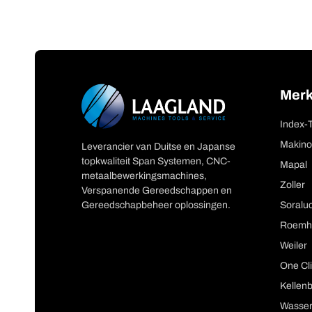
Mer
Index-
Makino
Leverancier van Duitse en Japanse
topkwaliteit Span Systemen, CNC-
Mapal
metaalbewerkingsmachines,
Zoller
Verspanende Gereedschappen en
Gereedschapbeheer oplossingen.
Soralu
Roemh
Weiler
One Cli
Kellen
Wasser