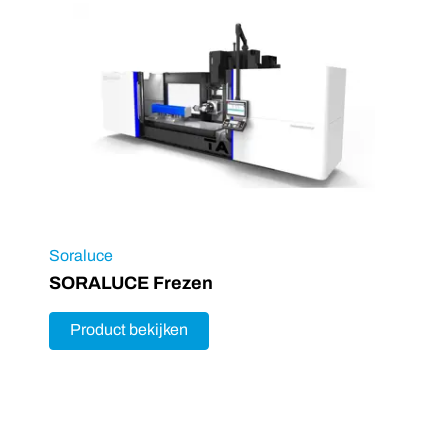
Soraluce
SORALUCE Frezen
Product bekijken