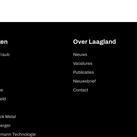
ken
Over Laagland
Traub
Nieuws
Vacatures
Publicaties
Nieuwsbrief
ce
Contact
eld
ck Metal
berger
mann Technologie